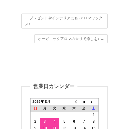
←
プレゼントやインテリアにも♪アロマワック
ス♪
オーガニックアロマの香りで癒しを♪
→
営業日カレンダー
2026年 8月
日
月
火
水
木
金
土
1
2
3
4
5
6
7
8
9
10
11
12
13
14
15