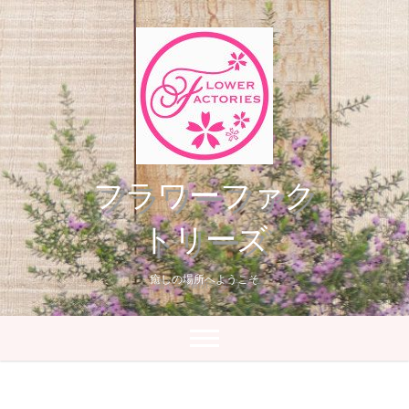
Skip
to
content
フラワーファク
トリーズ
癒しの場所へようこそ